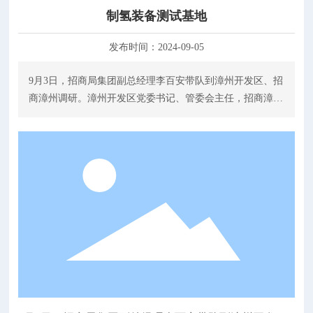
制氢装备测试基地
发布时间：
2024-09-05
9月3日，招商局集团副总经理李百安带队到漳州开发区、招
商漳州调研。漳州开发区党委书记、管委会主任，招商漳州
董事长黄强中参加调研。