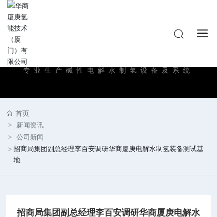
新闻动态
专业生产碱性电解水制氢设备及系统
首页
新闻资讯
公司新闻
招商局集团副总经理李百安调研华商厦庚电解水制氢装备测试基
地
招商局集团副总经理李百安调研华商厦庚电解水