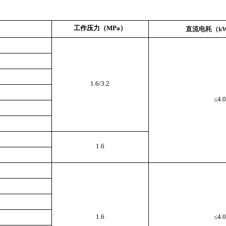
工作压力（MPa）
直流电耗（kW
1.6/3.2
≤4.
1.6
1.6
≤4.