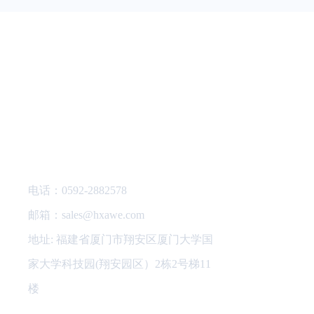
联系我们
华商厦
公司简介
电话：
0592-2882578
资质荣誉
邮箱：sales@hxawe.com
企业文化
地址: 福建省厦门市翔安区厦门大学国
家大学科技园(翔安园区）2栋2号梯11
楼