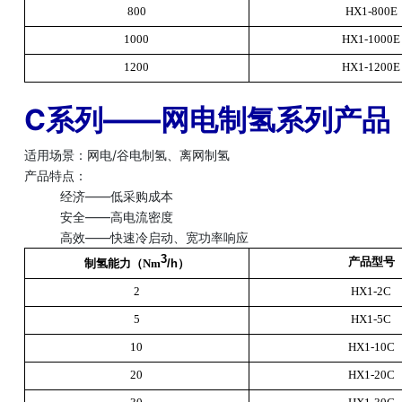
800
HX1-800E
1000
HX1-1000E
1200
HX1-1200E
C系列——网电制氢系列产品
适用场景：网电/谷电制氢、离网制氢
产品特点：
经济——低采购成本
安全——高电流密度
高效——快速冷启动、宽功率响应
3
产品型号
制氢能力（Nm
/h）
2
HX1-2C
5
HX1-5C
10
HX1-10C
20
HX1-20C